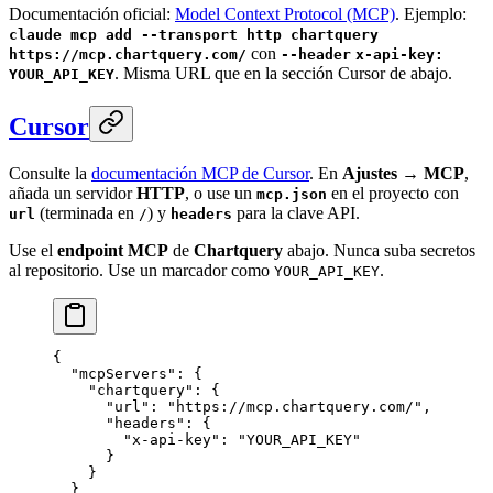
Documentación oficial:
Model Context Protocol (MCP)
. Ejemplo:
claude mcp add --transport http chartquery
con
https://mcp.chartquery.com/
--header
x-api-key:
. Misma URL que en la sección Cursor de abajo.
YOUR_API_KEY
Cursor
Consulte la
documentación MCP de Cursor
. En
Ajustes → MCP
,
añada un servidor
HTTP
, o use un
en el proyecto con
mcp.json
(terminada en
) y
para la clave API.
url
/
headers
Use el
endpoint MCP
de
Chartquery
abajo. Nunca suba secretos
al repositorio. Use un marcador como
.
YOUR_API_KEY
{
  "mcpServers"
: {
    "chartquery"
: {
      "url"
: 
"https://mcp.chartquery.com/"
,
      "headers"
: {
        "x-api-key"
: 
"YOUR_API_KEY"
      }
    }
  }