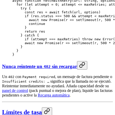
async
 function
 fetchWithRetry
(
url
:
 string
, 
options
  for
 (
let
 attempt 
=
 0
; attempt 
<=
 maxRetries; att
    try
 {
      const
 res
 =
 await
 fetch
(url, options)
      if
 (res.status 
===
 500
 &&
 attempt 
<
 maxRetri
        await
 new
 Promise
(
r
 =>
 setTimeout
(r, 
500
 *
        continue
      }
      return
 res
    } 
catch
 {
      if
 (attempt 
===
 maxRetries) 
throw
 new
 Error
(
      await
 new
 Promise
(
r
 =>
 setTimeout
(r, 
500
 *
 2
    }
  }
}
Nunca reintente un
sin recargar
402
Un
con
, un mensaje de factura pendiente o
402
Payment required
significa que la llamada no se ejecutó.
Insufficient credits: …
Reintentar inmediatamente no ayudará. Añada capacidad desde su
panel de control
(pack puntual o mejora de plan), liquide las facturas
pendientes o active la
Recarga automática
.
Límites de tasa