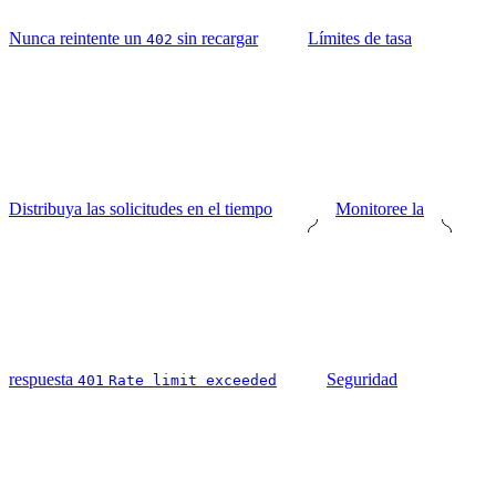
Nunca reintente un
sin recargar
Límites de tasa
402
Distribuya las solicitudes en el tiempo
Monitoree la
respuesta
Seguridad
401
Rate limit exceeded