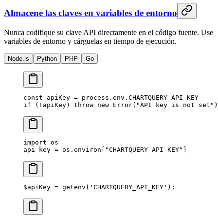
Almacene las claves en variables de entorno
Nunca codifique su clave API directamente en el código fuente. Use
variables de entorno y cárguelas en tiempo de ejecución.
Node.js
Python
PHP
Go
const
 apiKey
 =
 process.env.
CHARTQUERY_API_KEY
if
 (
!
apiKey) 
throw
 new
 Error
(
"API key is not set"
)
import
 os
api_key 
=
 os.environ[
"CHARTQUERY_API_KEY"
]
$apiKey 
=
 getenv
(
'CHARTQUERY_API_KEY'
);