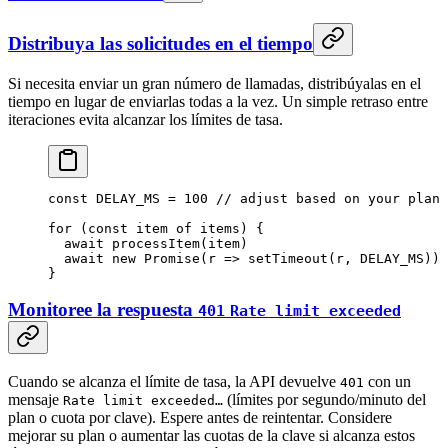
Distribuya las solicitudes en el tiempo
Si necesita enviar un gran número de llamadas, distribúyalas en el
tiempo en lugar de enviarlas todas a la vez. Un simple retraso entre
iteraciones evita alcanzar los límites de tasa.
const
 DELAY_MS
 =
 100
 // adjust based on your plan
for
 (
const
 item
 of
 items) {
  await
 processItem
(item)
  await
 new
 Promise
(
r
 =>
 setTimeout
(r, 
DELAY_MS
))
}
Monitoree la respuesta
401
Rate limit exceeded
Cuando se alcanza el límite de tasa, la API devuelve
con un
401
mensaje
(límites por segundo/minuto del
Rate limit exceeded…
plan o cuota por clave). Espere antes de reintentar. Considere
mejorar su plan o aumentar las cuotas de la clave si alcanza estos