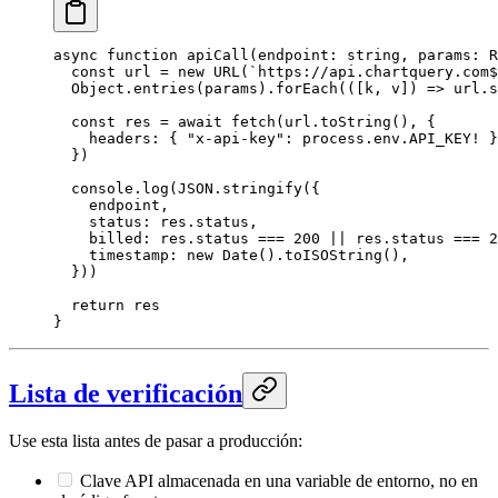
async
 function
 apiCall
(
endpoint
:
 string
, 
params
:
 R
  const
 url
 =
 new
 URL
(
`https://api.chartquery.com$
  Object.
entries
(params).
forEach
(([
k
, 
v
]) 
=>
 url.s
  const
 res
 =
 await
 fetch
(url.
toString
(), {
    headers: { 
"x-api-key"
: process.env.
API_KEY
!
 }
  })
  console.
log
(
JSON
.
stringify
({
    endpoint,
    status: res.status,
    billed: res.status 
===
 200
 ||
 res.status 
===
 2
    timestamp: 
new
 Date
().
toISOString
(),
  }))
  return
 res
}
Lista de verificación
Use esta lista antes de pasar a producción:
Clave API almacenada en una variable de entorno, no en