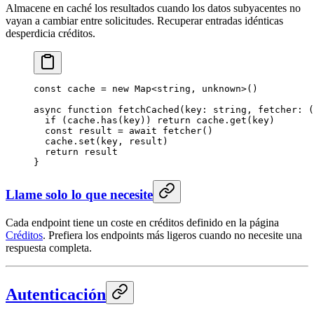
Almacene en caché los resultados cuando los datos subyacentes no
vayan a cambiar entre solicitudes. Recuperar entradas idénticas
desperdicia créditos.
const
 cache
 =
 new
 Map
<
string
, 
unknown
>()
async
 function
 fetchCached
(
key
:
 string
, 
fetcher
:
 (
  if
 (cache.
has
(key)) 
return
 cache.
get
(key)
  const
 result
 =
 await
 fetcher
()
  cache.
set
(key, result)
  return
 result
}
Llame solo lo que necesite
Cada endpoint tiene un coste en créditos definido en la página
Créditos
. Prefiera los endpoints más ligeros cuando no necesite una
respuesta completa.
Autenticación