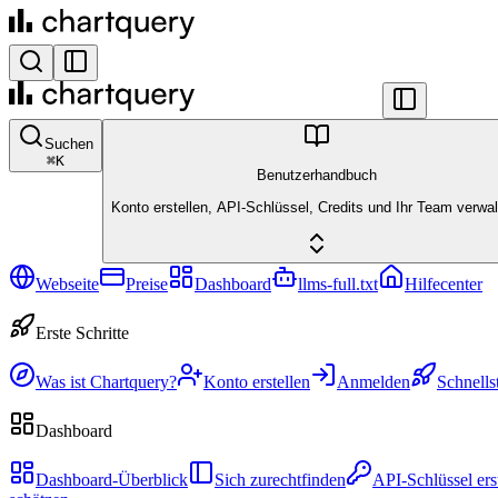
Suchen
⌘
K
Benutzerhandbuch
Konto erstellen, API-Schlüssel, Credits und Ihr Team verwal
Webseite
Preise
Dashboard
llms-full.txt
Hilfecenter
Erste Schritte
Was ist Chartquery?
Konto erstellen
Anmelden
Schnellst
Dashboard
Dashboard-Überblick
Sich zurechtfinden
API-Schlüssel ers