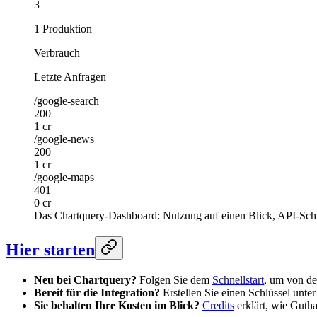
3
1 Produktion
Verbrauch
Letzte Anfragen
/google-search
200
1 cr
/google-news
200
1 cr
/google-maps
401
0 cr
Das Chartquery-Dashboard: Nutzung auf einen Blick, API-Sch
Hier starten
Neu bei Chartquery?
Folgen Sie dem
Schnellstart
, um von de
Bereit für die Integration?
Erstellen Sie einen Schlüssel unte
Sie behalten Ihre Kosten im Blick?
Credits
erklärt, wie Guth