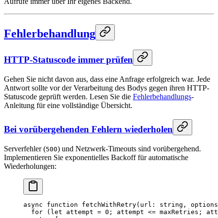
Aufrufe immer über Ihr eigenes Backend.
Fehlerbehandlung
HTTP-Statuscode immer prüfen
Gehen Sie nicht davon aus, dass eine Anfrage erfolgreich war. Jede
Antwort sollte vor der Verarbeitung des Bodys gegen ihren HTTP-
Statuscode geprüft werden. Lesen Sie die
Fehlerbehandlungs
-
Anleitung für eine vollständige Übersicht.
Bei vorübergehenden Fehlern wiederholen
Serverfehler (
) und Netzwerk-Timeouts sind vorübergehend.
500
Implementieren Sie exponentielles Backoff für automatische
Wiederholungen:
async
 function
 fetchWithRetry
(
url
:
 string
, 
options
  for
 (
let
 attempt 
=
 0
; attempt 
<=
 maxRetries; att