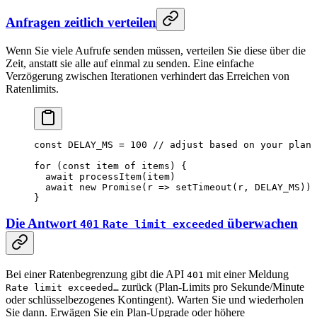
Anfragen zeitlich verteilen
Wenn Sie viele Aufrufe senden müssen, verteilen Sie diese über die
Zeit, anstatt sie alle auf einmal zu senden. Eine einfache
Verzögerung zwischen Iterationen verhindert das Erreichen von
Ratenlimits.
const
 DELAY_MS
 =
 100
 // adjust based on your plan
for
 (
const
 item
 of
 items) {
  await
 processItem
(item)
  await
 new
 Promise
(
r
 =>
 setTimeout
(r, 
DELAY_MS
))
}
Die Antwort
überwachen
401
Rate limit exceeded
Bei einer Ratenbegrenzung gibt die API
mit einer Meldung
401
zurück (Plan-Limits pro Sekunde/Minute
Rate limit exceeded…
oder schlüsselbezogenes Kontingent). Warten Sie und wiederholen
Sie dann. Erwägen Sie ein Plan-Upgrade oder höhere