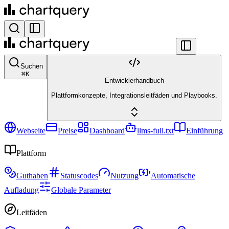
Suchen
⌘
K
Entwicklerhandbuch
Plattformkonzepte, Integrationsleitfäden und Playbooks.
Webseite
Preise
Dashboard
llms-full.txt
Einführung
Plattform
Guthaben
Statuscodes
Nutzung
Automatische
Aufladung
Globale Parameter
Leitfäden