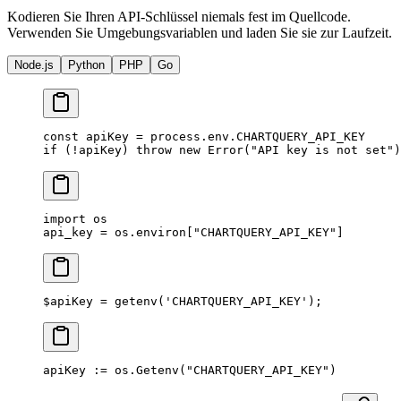
Kodieren Sie Ihren API-Schlüssel niemals fest im Quellcode.
Verwenden Sie Umgebungsvariablen und laden Sie sie zur Laufzeit.
Node.js
Python
PHP
Go
const
 apiKey
 =
 process.env.
CHARTQUERY_API_KEY
if
 (
!
apiKey) 
throw
 new
 Error
(
"API key is not set"
)
import
 os
api_key 
=
 os.environ[
"CHARTQUERY_API_KEY"
]
$apiKey 
=
 getenv
(
'CHARTQUERY_API_KEY'
);
apiKey 
:=
 os.
Getenv
(
"CHARTQUERY_API_KEY"
)