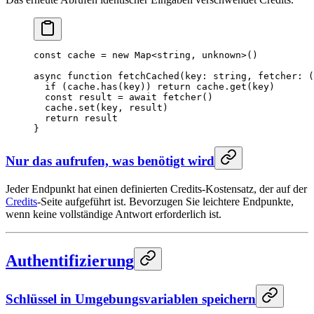
const
 cache
 =
 new
 Map
<
string
, 
unknown
>()
async
 function
 fetchCached
(
key
:
 string
, 
fetcher
:
 (
  if
 (cache.
has
(key)) 
return
 cache.
get
(key)
  const
 result
 =
 await
 fetcher
()
  cache.
set
(key, result)
  return
 result
}
Nur das aufrufen, was benötigt wird
Jeder Endpunkt hat einen definierten Credits-Kostensatz, der auf der
Credits
-Seite aufgeführt ist. Bevorzugen Sie leichtere Endpunkte,
wenn keine vollständige Antwort erforderlich ist.
Authentifizierung
Schlüssel in Umgebungsvariablen speichern