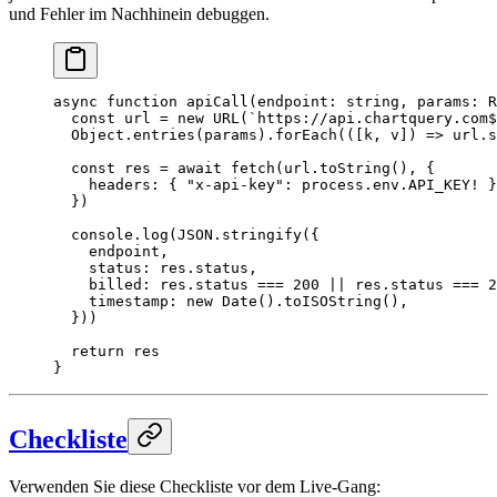
und Fehler im Nachhinein debuggen.
async
 function
 apiCall
(
endpoint
:
 string
, 
params
:
 R
  const
 url
 =
 new
 URL
(
`https://api.chartquery.com$
  Object.
entries
(params).
forEach
(([
k
, 
v
]) 
=>
 url.s
  const
 res
 =
 await
 fetch
(url.
toString
(), {
    headers: { 
"x-api-key"
: process.env.
API_KEY
!
 }
  })
  console.
log
(
JSON
.
stringify
({
    endpoint,
    status: res.status,
    billed: res.status 
===
 200
 ||
 res.status 
===
 2
    timestamp: 
new
 Date
().
toISOString
(),
  }))
  return
 res
}
Checkliste
Verwenden Sie diese Checkliste vor dem Live-Gang: