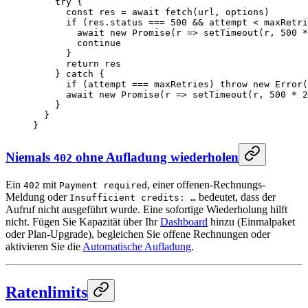
    try
 {
      const
 res
 =
 await
 fetch
(url, options)
      if
 (res.status 
===
 500
 &&
 attempt 
<
 maxRetri
        await
 new
 Promise
(
r
 =>
 setTimeout
(r, 
500
 *
        continue
      }
      return
 res
    } 
catch
 {
      if
 (attempt 
===
 maxRetries) 
throw
 new
 Error
(
      await
 new
 Promise
(
r
 =>
 setTimeout
(r, 
500
 *
 2
    }
  }
}
Niemals
ohne Aufladung wiederholen
402
Ein
mit
, einer offenen-Rechnungs-
402
Payment required
Meldung oder
bedeutet, dass der
Insufficient credits: …
Aufruf nicht ausgeführt wurde. Eine sofortige Wiederholung hilft
nicht. Fügen Sie Kapazität über Ihr
Dashboard
hinzu (Einmalpaket
oder Plan-Upgrade), begleichen Sie offene Rechnungen oder
aktivieren Sie die
Automatische Aufladung
.
Ratenlimits