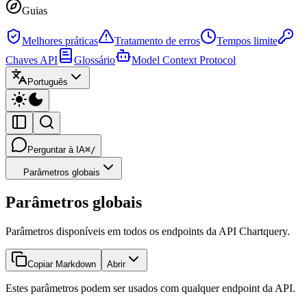
Guias
Melhores práticas
Tratamento de erros
Tempos limite
Chaves API
Glossário
Model Context Protocol
Português
Perguntar à IA
⌘/
Parâmetros globais
Parâmetros globais
Parâmetros disponíveis em todos os endpoints da API Chartquery.
Copiar Markdown
Abrir
Estes parâmetros podem ser usados com qualquer endpoint da API.