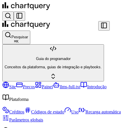
Pesquisar
⌘
K
Guia do programador
Conceitos da plataforma, guias de integração e playbooks.
Site
Preços
Painel
llms-full.txt
Introdução
Plataforma
Créditos
Códigos de estado
Uso
Recarga automática
Parâmetros globais