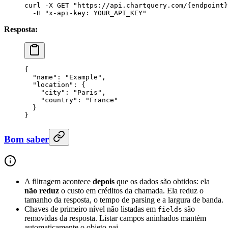
curl
 -X
 GET
 "https://api.chartquery.com/{endpoint}
  -H
 "x-api-key: YOUR_API_KEY"
Resposta:
{
  "name"
: 
"Example"
,
  "location"
: {
    "city"
: 
"Paris"
,
    "country"
: 
"France"
  }
}
Bom saber
A filtragem acontece
depois
que os dados são obtidos: ela
não reduz
o custo em créditos da chamada. Ela reduz o
tamanho da resposta, o tempo de parsing e a largura de banda.
Chaves de primeiro nível não listadas em
são
fields
removidas da resposta. Listar campos aninhados mantém
automaticamente o objeto pai.