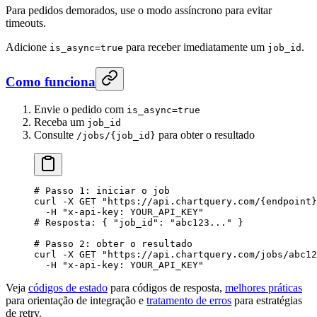
Para pedidos demorados, use o modo assíncrono para evitar
timeouts.
Adicione
para receber imediatamente um
.
is_async=true
job_id
Como funciona
Envie o pedido com
is_async=true
Receba um
job_id
Consulte
para obter o resultado
/jobs/{job_id}
# Passo 1: iniciar o job
curl
 -X
 GET
 "https://api.chartquery.com/{endpoint}
  -H
 "x-api-key: YOUR_API_KEY"
# Resposta: { "job_id": "abc123..." }
# Passo 2: obter o resultado
curl
 -X
 GET
 "https://api.chartquery.com/jobs/abc12
  -H
 "x-api-key: YOUR_API_KEY"
Veja
códigos de estado
para códigos de resposta,
melhores práticas
para orientação de integração e
tratamento de erros
para estratégias
de retry.