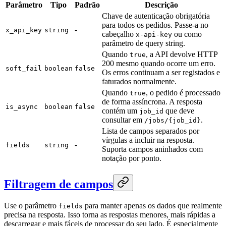
Parâmetro
Tipo
Padrão
Descrição
Chave de autenticação obrigatória
para todos os pedidos. Passe-a no
-
x_api_key
string
cabeçalho
ou como
x-api-key
parâmetro de query string.
Quando
, a API devolve HTTP
true
200 mesmo quando ocorre um erro.
soft_fail
boolean
false
Os erros continuam a ser registados e
faturados normalmente.
Quando
, o pedido é processado
true
de forma assíncrona. A resposta
is_async
boolean
false
contém um
que deve
job_id
consultar em
.
/jobs/{job_id}
Lista de campos separados por
vírgulas a incluir na resposta.
-
fields
string
Suporta campos aninhados com
notação por ponto.
Filtragem de campos
Use o parâmetro
para manter apenas os dados que realmente
fields
precisa na resposta. Isso torna as respostas menores, mais rápidas a
descarregar e mais fáceis de processar do seu lado. É especialmente