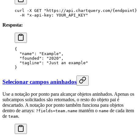
curl
 -X
 GET
 "https://api.chartquery.com/{endpoint}
  -H
 "x-api-key: YOUR_API_KEY"
Resposta:
{
  "name"
: 
"Example"
,
  "founded"
: 
"2020"
,
  "tagline"
: 
"Just an example"
}
Selecionar campos aninhados
Use a notação por ponto para alcançar objetos aninhados. Apenas os
subcampos solicitados são retornados, o resto do objeto pai é
descartado. A notação por ponto também funciona para objetos
dentro de arrays:
mantém o
de cada item
?fields=team.name
name
de
.
team